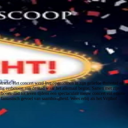
tricht. Het concert werd live opgenomen in zijn geliefde thuisstad en
ig eerbetoon aan de stad waar het allemaal begon. Samen met zijn
oortestad tot leven tijdens een spectaculair nieuw concert vol emotie
 fantastisch gevoel van saamhorigheid. Wees erbij als het Vrijthof