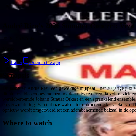
Skip to content
André Rieu's 2026 Summer Concert: Viva 
2026 · 2h 57min
Music
Trailer
Open in the app
Synopsis
Dit jaar viert André Rieu een geweldige mijlpaal – het 20-jarige jubi
dit nieuwe bioscoopevenement markeert twee decennia vol muziek en 
wereldberoemde Johann Strauss Orkest en een sprankelend ensemble van
en verwondering. Van tijdloze walsen tot ontroerende klassiekers: dit 
opnieuw wordt omgetoverd tot een adembenemende balzaal in de open 
Where to watch
Contact
Feedback
Privacy
Terms