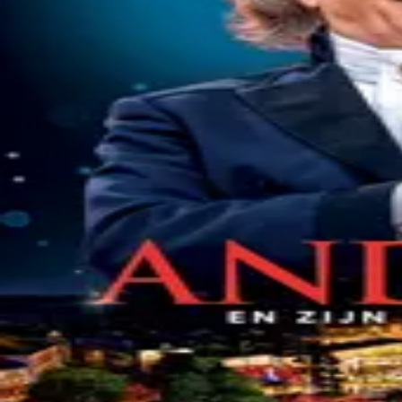
©
2026
Byoscoop
·
a product of
Boydroid B.V.