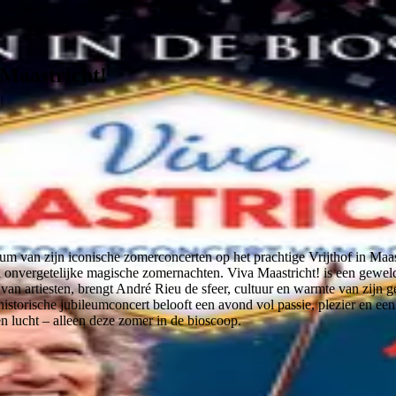
Maastricht!
leum van zijn iconische zomerconcerten op het prachtige Vrijthof in Maas
onvergetelijke magische zomernachten. Viva Maastricht! is een geweld
 artiesten, brengt André Rieu de sfeer, cultuur en warmte van zijn geb
historische jubileumconcert belooft een avond vol passie, plezier en een
lucht – alleen deze zomer in de bioscoop.