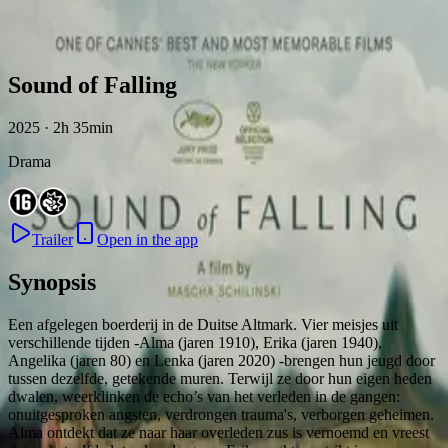
Skip to content
Sound of Falling
2025 · 2h 35min
Drama
Trailer
Open in the app
Synopsis
Een afgelegen boerderij in de Duitse Altmark. Vier meisjes uit
verschillende tijden -Alma (jaren 1910), Erika (jaren 1940),
Angelika (jaren 80) en Lenka (jaren 2020) -brengen hun jeugd door
tussen dezelfde, getekende muren. Terwijl ze door hun eigen heden
dwalen, weerklinken de echo’s van het verleden in de gangen:
onuitgesproken angsten, verdrongen trauma's, verborgen geheimen.
Alma ontdekt dat ze naar haar overleden zus is vernoemd en vreest