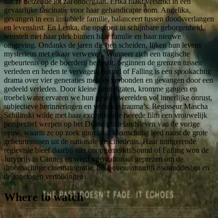
dat ze hetzelfde lot zal ondergaan. Erika raakt verstrikt in een
gevaarlijke fascinatie voor haar gehandicapte oom. Angelika,
gevangen in een instabiele familie, balanceert tussen doodsverlangen
en levenslust. En Lenka, die opgroeit in schijnbare geborgenheid,
worstelt met haar plek binnen haar familie en haar nieuwe
omgeving. Ondanks de jaren die hen scheiden, lijken hun levens
mysterieus met elkaar verweven. Wanneer zich een tragische
gebeurtenis op de boerderij herhaalt, beginnen de grenzen tussen
verleden en heden te vervagen. Sound of Falling is een spookachtig
drama over vier generaties meisjes verbonden en gevangen door een
gedeeld verleden. Door kleine sleutelgaten, kromme gangen en
troebel water ervaren we hun gevoelswerelden vol innerlijke onrust,
subjectieve herinneringen en verhulde trauma’s. Regisseur Mascha
Schilinski wilde met haar exceptionele tweede film een vrouwelijk
perspectief werpen op het Duitse plattelandsleven van de vorige
eeuw, waarin ze op zoek ging naar kleinschalig leed naast de grote
gebeurtenissen uit de nationale geschiedenis. Haar intrigerende
regievisie bleef daarbij niet onopgemerkt: Sound of Falling won de
Juryprijs in Cannes en werd internationaal geprezen om de
droomachtige cinematografie, het bovennatuurlijke sounddesign en
de ingetogen vertolkingen.
Where to watch
Contact
Feedback
Privacy
Terms