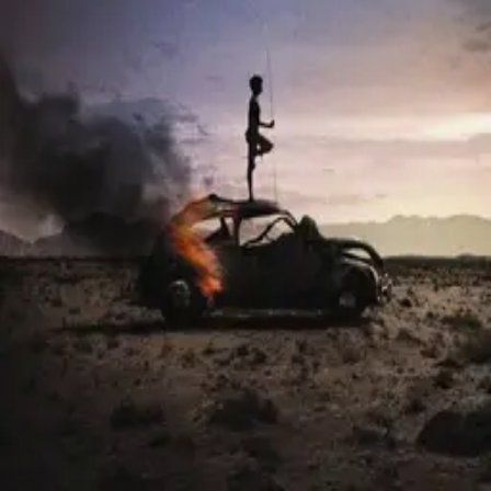
Contact
Feedback
Privacy
Terms
©
2026
Byoscoop
·
a product of
Boydroid B.V.