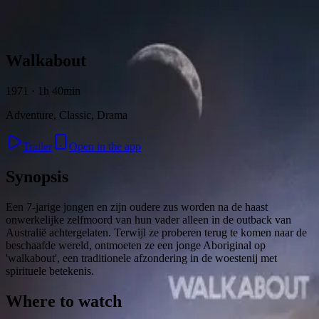
Skip to content
Walkabout
1971 · 1h 40min
Adventure, Classic, Drama
Trailer
Open in the app
Synopsis
Een 7-jarige jongen en zijn oudere zus worden na de haast
onwerkelijke zelfmoord van hun vader alleen in de outback van
Australië achtergelaten. Terwijl ze proberen terug te komen naar de
beschaafde wereld, ontmoeten ze een jonge Aboriginal op
'walkabout', een traditionele afzondering in de woestenij met
spirituele betekenis.
Where to watch