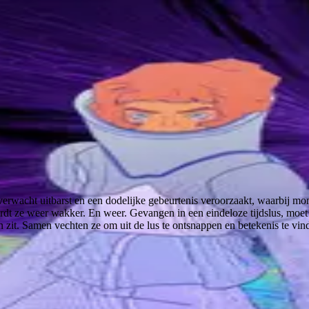
erwacht uitbarst en een dodelijke gebeurtenis veroorzaakt, waarbij mo
t ze weer wakker. En weer. Gevangen in een eindeloze tijdslus, moet 
 zit. Samen vechten ze om uit de lus te ontsnappen en betekenis te vi