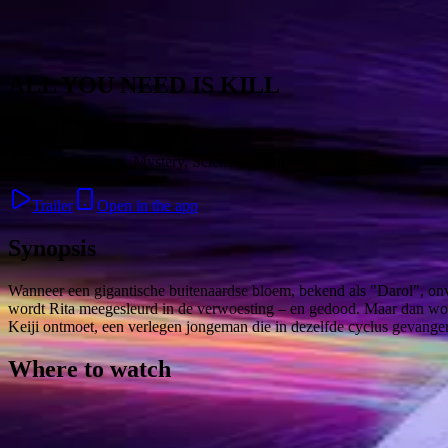
Skip to content
ALL YOU NEED IS KILL
2026 · 1h 26min
Action, Animation, Mystery, Science fiction
Trailer
Open in the app
Synopsis
Wanneer een gigantische buitenaardse bloem, bekend als "Darol", onv
wordt Rita meegesleurd in de verwoesting – en gedood. Maar dan word
Keiji ontmoet, een verlegen jongeman die in dezelfde cyclus gevangen
Where to watch
Contact
Feedback
Privacy
Terms
©
2026
Byoscoop
·
a product of
Boydroid B.V.