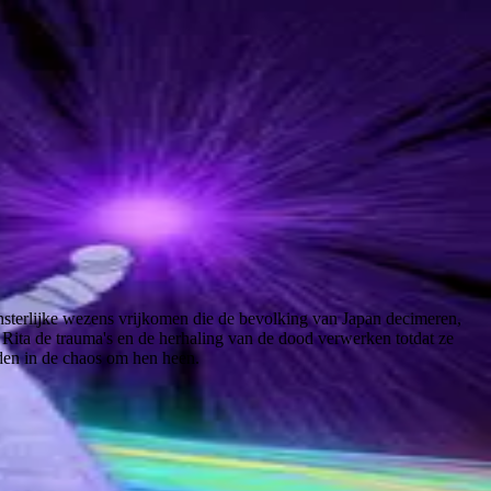
nsterlijke wezens vrijkomen die de bevolking van Japan decimeren,
Rita de trauma's en de herhaling van de dood verwerken totdat ze
nden in de chaos om hen heen.