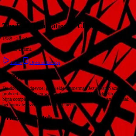
Skip to content
The Last Temptation of Christ
1988 · 2h 44min
Classic, Drama
Trailer
Open in the app
Synopsis
De door schuldgevoel gekwelde timmerman Jezus van Nazareth
probeert uit te vinden wat God van hem wil. Maar als zijn missie
bijna compleet is staat hij voor de grootste verleiding van allemaal:
het normale leven van een goed mens.
Where to watch
Contact
Feedback
Privacy
Terms