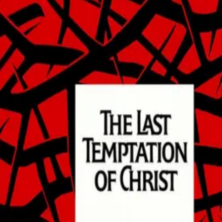
©
2026
Byoscoop
·
a product of
Boydroid B.V.