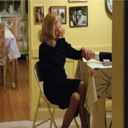
©
2026
Byoscoop
·
a product of
Boydroid B.V.