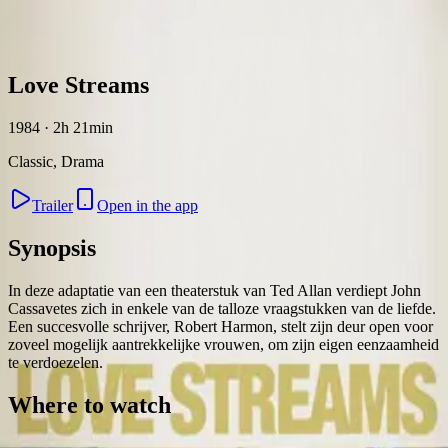
Skip to content
Love Streams
1984 · 2h 21min
Classic, Drama
Trailer
Open in the app
Synopsis
In deze adaptatie van een theaterstuk van Ted Allan verdiept John
Cassavetes zich in enkele van de talloze vraagstukken van de liefde.
Een succesvolle schrijver, Robert Harmon, stelt zijn deur open voor
zoveel mogelijk aantrekkelijke vrouwen, om zijn eigen eenzaamheid
te verdoezelen.
Where to watch
Contact
Feedback
Privacy
Terms