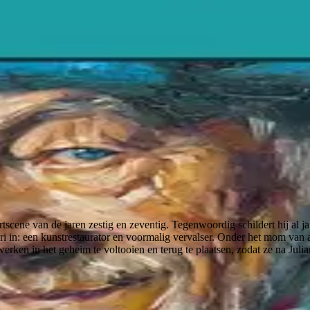
scene van de jaren zestig en zeventig. Tegenwoordig schildert hij al ja
 in: een kunstrestaurator en voormalig vervalser. Onder het mom van as
de werken in het geheim te voltooien en terug te plaatsen, zodat ze na 