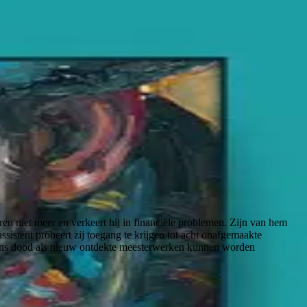
ren niet meer en verkeert hij in financiële problemen. Zijn van hem
sistent probeert zij toegang te krijgen tot acht onafgemaakte
Julians dood als nieuw ontdekte meesterwerken kunnen worden