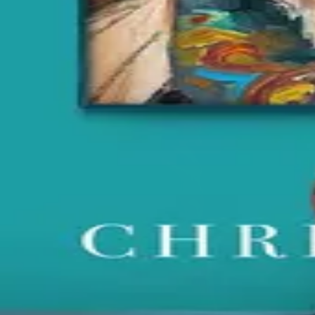
Contact
Feedback
Privacy
Terms
©
2026
Byoscoop
·
a product of
Boydroid B.V.