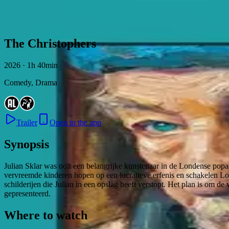
Skip to content
The Christophers
2026 · 1h 40min
Comedy, Drama
Trailer
Open in the app
Synopsis
Julian Sklar was ooit een belangrijke kunstenaar in de Londense popart
vervreemde kinderen hopen op een lucratieve erfenis en schakelen Lori
schilderijen die Julian in een opslag heeft verstopt. Het plan is om 
gepresenteerd.
Where to watch