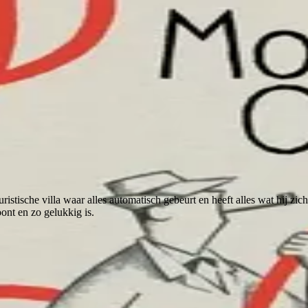
uristische villa waar alles automatisch gebeurt en heeft alles wat hij zi
ont en zo gelukkig is.