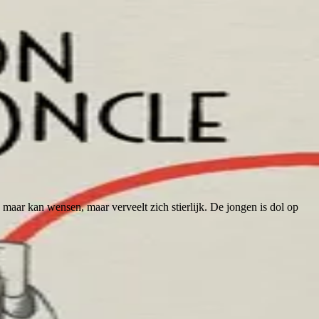
ch maar kan wensen, maar verveelt zich stierlijk. De jongen is dol op