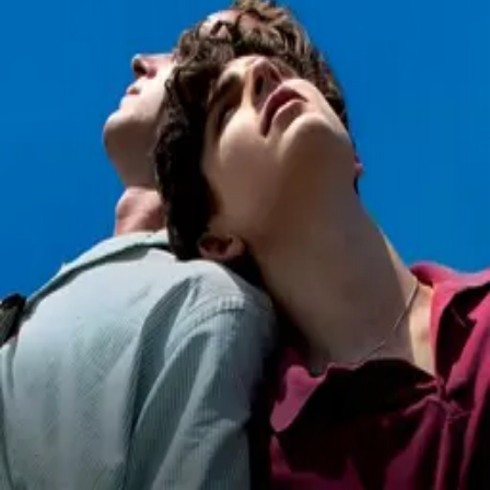
©
2026
Byoscoop
·
a product of
Boydroid B.V.