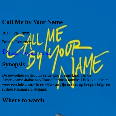
Skip to content
Call Me by Your Name
2017 · 2h 12min
Drama, Romance
Trailer
Open in the app
Synopsis
De gevoelige en gecultiveerde Elio is enig kind van de
Amerikaanse-Italiaanse-Franse Perlman familie. Hij kijkt uit naar
weer een luie zomer in de villa van zijn ouders op het prachtige en
rustige Italiaanse platteland.
Where to watch
Contact
Feedback
Privacy
Terms