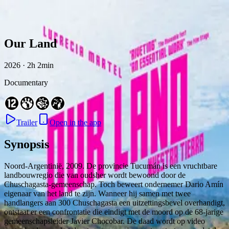
Skip to content
Our Land
2026 · 2h 2min
Documentary
Trailer
Open in the app
Synopsis
Noord-Argentinië, 2009. De provincie Tucumán is een vruchtbare
landbouwregio die van oudsher wordt bewoond door de
Chuschagasta-gemeenschap. Toch beweert ondernemer Dario Amín
eigenaar van het land te zijn. Wanneer hij samen met twee
handlangers aan 300 Chuschagasta een uitzettingsbevel overhandigt,
ontstaat er een confrontatie die eindigt met de moord op de 68-jarige
gemeenschapsleider Javier Chocobar. De daad wordt op video