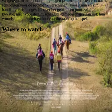
vastgelegd, maar het duurt nog negen jaar met protesten voordat de
schuldigen voor de rechtbank verschijnen. Voor Amín en zijn
handlangers is het geschil over het gebied een puur zakelijke
kwestie, maar voor de Chuschagasta-gemeenschap staan ook hun
wortels, hun identiteit en hun voortbestaan op het spel.
Where to watch
Contact
Feedback
Privacy
Terms
©
2026
Byoscoop
·
a product of
Boydroid B.V.