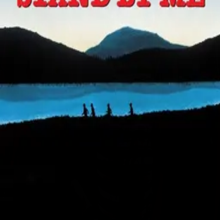
©
2026
Byoscoop
·
a product of
Boydroid B.V.