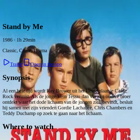
Skip to content
Stand by Me
1986 · 1h 29min
Classic, Crime, Drama
Trailer
Open in the app
Synopsis
Al een hele tijd wordt Ray Brower uit het kleine plaatsje Castle
Rock vermist. Als de jonge Vern Tessio dan via zijn oudere broer
ontdekt waar het dode lichaam van de jongen zich bevindt, besluit
hij samen met zijn vrienden Gordie Lachance, Chris Chambers en
Teddy Duchamp op zoek te gaan naar het lichaam.
Where to watch
Contact
Feedback
Privacy
Terms