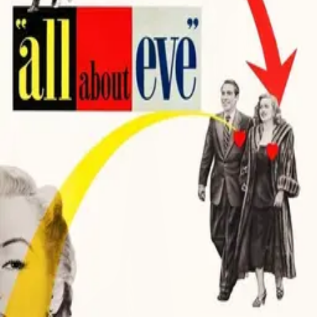
©
2026
Byoscoop
·
a product of
Boydroid B.V.