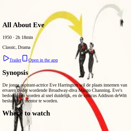
Skip to content
All About Eve
1950 · 2h 18min
Classic, Drama
Trailer
Open in the app
Synopsis
De jonge aspirant-actrice Eve Harrington wil de plaats innemen van
ervaren ouder wordende Broadway-diva Margo Channing. Eve's
bedoelingen worden al snel duidelijk, en de criticus Addison deWitt
besluit haar mentor te worden.
Where to watch
Contact
Feedback
Privacy
Terms