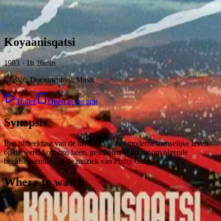
Skip to content
Koyaanisqatsi
1983 · 1h 26min
Classic, Documentary, Music
Trailer
Open in the app
Synopsis
Een uitbeelding van de invloed van het moderne menselijke leven
op de wereld om ons heen, geschoten in elkaar opvolgende
beeldsequenties, op de muziek van Philip Glass.
Where to watch
Contact
Feedback
Privacy
Terms
©
2026
Byoscoop
·
a product of
Boydroid B.V.