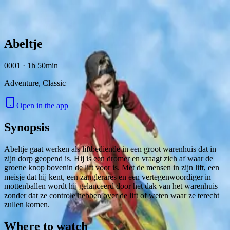
Skip to content
Abeltje
0001 · 1h 50min
Adventure, Classic
Open in the app
Synopsis
Abeltje gaat werken als liftbediende in een groot warenhuis dat in
zijn dorp geopend is. Hij is een dromer en vraagt zich af waar de
groene knop bovenin de lift voor is. Met de mensen in zijn lift, een
meisje dat hij kent, een zanglerares en een vertegenwoordiger in
mottenballen wordt hij gelanceerd door het dak van het warenhuis
zonder dat ze controle hebben over de lift of weten waar ze terecht
zullen komen.
Where to watch