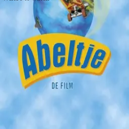
Contact
Feedback
Privacy
Terms
©
2026
Byoscoop
·
a product of
Boydroid B.V.