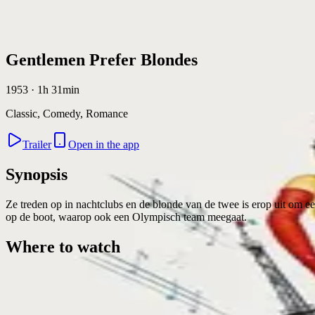
Skip to content
Gentlemen Prefer Blondes
1953 · 1h 31min
Classic, Comedy, Romance
Trailer
Open in the app
Synopsis
Ze treden op in nachtclubs en de blonde van de twee is erop uit om ee
op de boot, waarop ook een Olympisch team meegaat.
Where to watch
Contact
Feedback
Privacy
Terms
©
2026
Byoscoop
·
a product of
Boydroid B.V.