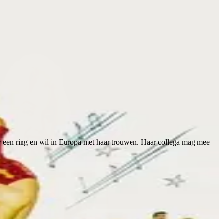
aar een ring en wil in Europa met haar trouwen. Haar collega mag mee