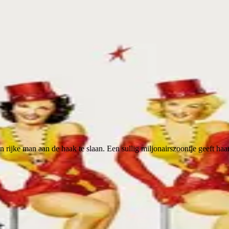
n rijke man aan de haak te slaan. Een sullig miljonairszoontje geeft h