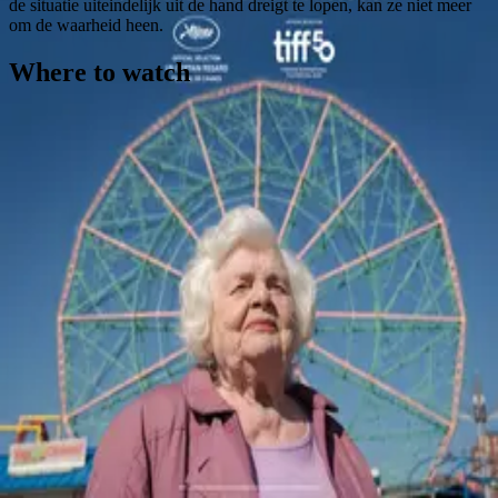
de situatie uiteindelijk uit de hand dreigt te lopen, kan ze niet meer
om de waarheid heen.
Where to watch
Contact
Feedback
Privacy
Terms
©
2026
Byoscoop
·
a product of
Boydroid B.V.