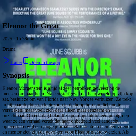
Skip to content
Eleanor the Great
2025 · 1h 38min
Drama
Trailer
Open in the app
Synopsis
Eleanor Morgenstein is altijd al zeer betrokken geweest bij de
mensen om haar heen. Na een sterfgeval dat haar wereld op zijn kop
zet, besluit ze om van Florida naar New York te verhuizen. Ze trekt
in bij haar dochter en kleinzoon in de hoop hun familieband te
versterken, maar voelt zich daar alleen maar eenzaam en
onzichtbaar. Op een dag belandt ze per ongeluk bij een praatgroep
waar ze een verhaal vertelt dat haar onbedoeld veel aandacht
oplevert. Terwijl een jonge journalistiekstudente in haar een vriendin
en mentor ziet, zijn de gevolgen voor Eleanor niet te overzien. Als