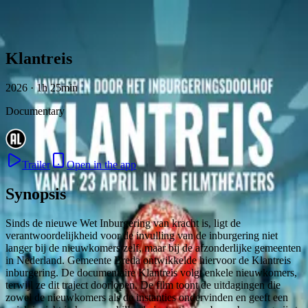
Skip to content
Klantreis
2026 · 1h 25min
Documentary
Trailer
Open in the app
Synopsis
Sinds de nieuwe Wet Inburgering van kracht is, ligt de
verantwoordelijkheid voor de invulling van de inburgering niet
langer bij de nieuwkomers zelf, maar bij de afzonderlijke gemeenten
in Nederland. Gemeente Breda ontwikkelde hiervoor de Klantreis
inburgering. De documentaire Klantreis volgt enkele nieuwkomers,
terwijl ze dit traject doorlopen. De film toont de uitdagingen die
zowel de nieuwkomers als de instanties ondervinden en geeft een