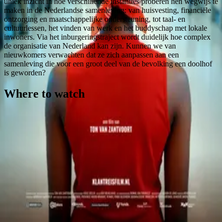
uniek inzicht in hoe verschillende instanties proberen hen wegwijs te
maken in de Nederlandse samenleving: van huisvesting, financiële
ontzorging en maatschappelijke ondersteuning, tot taal- en
cultuurlessen, het vinden van werk en het buddyschap met lokale
inwoners. Via het inburgeringstraject wordt duidelijk hoe complex
de organisatie van Nederland kan zijn. Kunnen we van
nieuwkomers verwachten dat ze zich aanpassen aan een
samenleving die voor een groot deel van de bevolking een doolhof
is geworden?
Where to watch
Contact
Feedback
Privacy
Terms
©
2026
Byoscoop
·
a product of
Boydroid B.V.