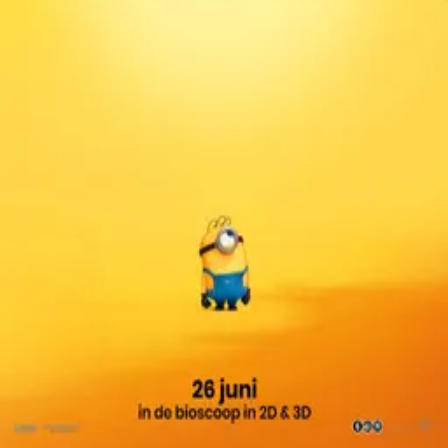
Contact
Feedback
Privacy
Terms
©
2026
Byoscoop
·
a product of
Boydroid B.V.