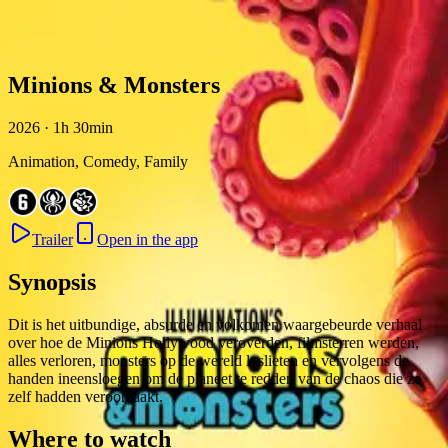
Skip to content
Minions & Monsters
2026 · 1h 30min
Animation, Comedy, Family
Trailer
Open in the app
Synopsis
Dit is het uitbundige, absurde en volkomen waargebeurde verhaal
over hoe de Minions Hollywood veroverden, filmsterren werden,
alles verloren, monsters op de wereld loslieten en vervolgens de
handen ineensloegen om de planeet te redden van de chaos die ze
zelf hadden veroorzaakt.
Where to watch