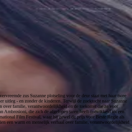
ervreemde zus Suzanne plotseling voor de deur staat met haar twee
r uitleg - en zonder de kinderen. Terwijl de zoektocht naar Suzanne
eeën over familie, verantwoordelijkheid en de toekomst die ze voor
n Ambrosioni, die zich de afgelopen jaren heeft ontwikkeld tot een
tional Film Festival, waar hij zowel de prijs voor Beste Regie als
bien een warm en menselijk verhaal over familie, verantwoordelijkheid