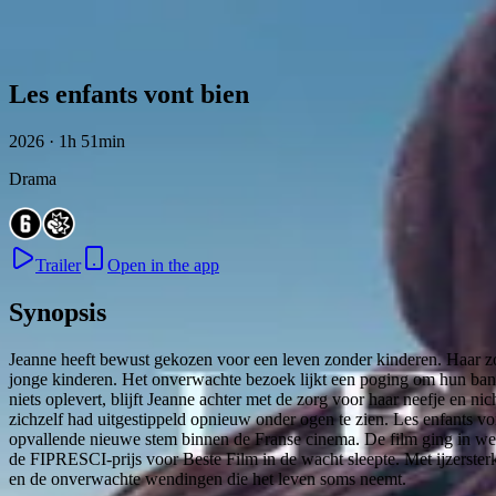
Skip to content
Les enfants vont bien
2026 · 1h 51min
Drama
Trailer
Open in the app
Synopsis
Jeanne heeft bewust gekozen voor een leven zonder kinderen. Haar z
jonge kinderen. Het onverwachte bezoek lijkt een poging om hun band
niets oplevert, blijft Jeanne achter met de zorg voor haar neefje en ni
zichzelf had uitgestippeld opnieuw onder ogen te zien. Les enfants v
opvallende nieuwe stem binnen de Franse cinema. De film ging in were
de FIPRESCI-prijs voor Beste Film in de wacht sleepte. Met ijzerster
en de onverwachte wendingen die het leven soms neemt.