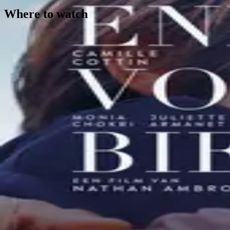
Where to watch
Contact
Feedback
Privacy
Terms
©
2026
Byoscoop
·
a product of
Boydroid B.V.