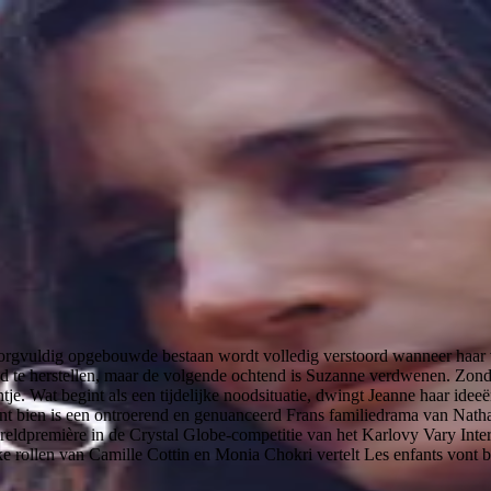
orgvuldig opgebouwde bestaan wordt volledig verstoord wanneer haar v
 te herstellen, maar de volgende ochtend is Suzanne verdwenen. Zonde
chtje. Wat begint als een tijdelijke noodsituatie, dwingt Jeanne haar id
ont bien is een ontroerend en genuanceerd Frans familiedrama van Natha
ldpremière in de Crystal Globe-competitie van het Karlovy Vary Interna
ke rollen van Camille Cottin en Monia Chokri vertelt Les enfants vont 