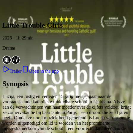
Skip to content
Little Trouble Girls
2026 · 1h 29min
Drama
Trailer
Open in the app
Synopsis
Lucija, een rustig en verlegen 15-jarig meisje, gaat naar de
vooraanstaande katholieke middelbare school in Ljubljana. Als ze
aan de verwachtingen van haar moeder over de cijfers voldoet, krijgt
ze zomervakantie bij haar tante in Parijs – een droom die ze al jaren
heeft. Omdat ze nooit muziek heeft geoefend, is Lucija verrast om te
worden uitgenodigd om lid te worden van het prominente
meisjeskamerkoor van de school – een voorrecht dat alleen aan de