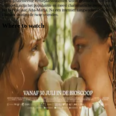
meest getalenteerde eerstejaarsstudenten wordt geboden. In het koor
ontmoet Lucija het populairste en meest charismatische meisje van
het tweede jaar, Ana-Marija. Na een intensief zangweekend in het
klooster worden de twee vrienden.
Where to watch
Contact
Feedback
Privacy
Terms
©
2026
Byoscoop
·
a product of
Boydroid B.V.