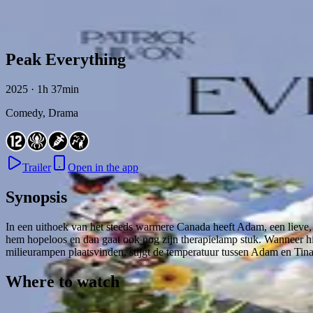
Skip to content
Peak Everything
2025 · 1h 37min
Comedy, Drama
Trailer
Open in the app
Synopsis
In een uithoek van het steeds warmere Canada heeft Adam, een lieve, 
hem hopeloos en dan gaat ook nog zijn therapielamp stuk. Wanneer hij
milieurampen plaatsvinden, stijgt de temperatuur tussen Adam en Tina
Where to watch
Contact
Feedback
Privacy
Terms