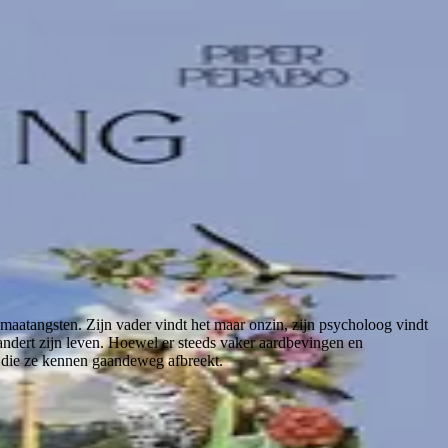
maatangsten. Zijn vader vindt het maar onzin, zijn psycholoog vindt
andert zijn leven. Hoewel er steeds vaker aardbevingen en
d die ze kennen gaandeweg afbreekt.