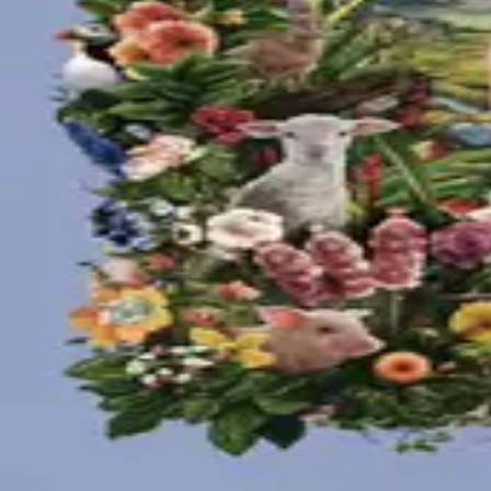
©
2026
Byoscoop
·
a product of
Boydroid B.V.