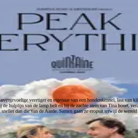
overgevoelige veertiger en eigenaar van een hondenkennel, last van kli
 de hulplijn van de lamp belt en hij de zachte stem van Tina hoort, ver
 sneller dan die van de Aarde. Samen gaan ze eropuit terwijl de werel