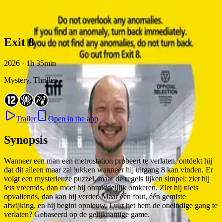
Skip to content
Exit 8
2026 · 1h 35min
Mystery, Thriller
Trailer
Open in the app
Synopsis
Wanneer een man een metrostation probeert te verlaten, ontdekt hij
dat dit alleen maar zal lukken wanneer hij uitgang 8 kan vinden. Er
volgt een mysterieuze puzzel, maar de regels lijken simpel; ziet hij
iets vreemds, dan moet hij onmiddellijk omkeren. Ziet hij niets
opvallends, dan kan hij verder. Maar één fout, één gemiste
afwijking, en hij begint opnieuw. Lukt het hem de oneindige gang te
verlaten? Gebaseerd op de gelijknamige game.