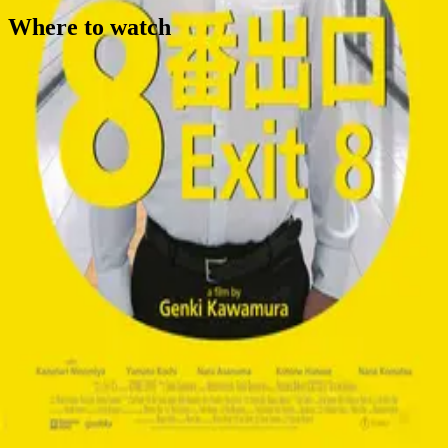
Where to watch
Contact
Feedback
Privacy
Terms
©
2026
Byoscoop
·
a product of
Boydroid B.V.