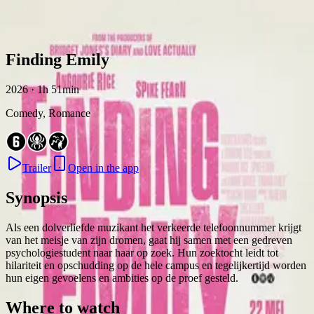
Skip to content
Finding Emily
2026 · 1h 51min
Comedy, Romance
Trailer
Open in the app
Synopsis
Als een dolverliefde muzikant het verkeerde telefoonnummer krijgt
van het meisje van zijn dromen, gaat hij samen met een gedreven
psychologiestudent naar haar op zoek. Hun zoektocht leidt tot
hilariteit en opschudding op de hele campus en tegelijkertijd worden
hun eigen gevoelens en ambities op de proef gesteld.
Where to watch