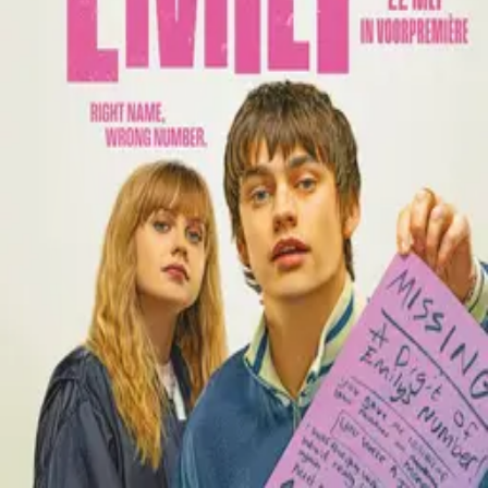
Contact
Feedback
Privacy
Terms
©
2026
Byoscoop
·
a product of
Boydroid B.V.