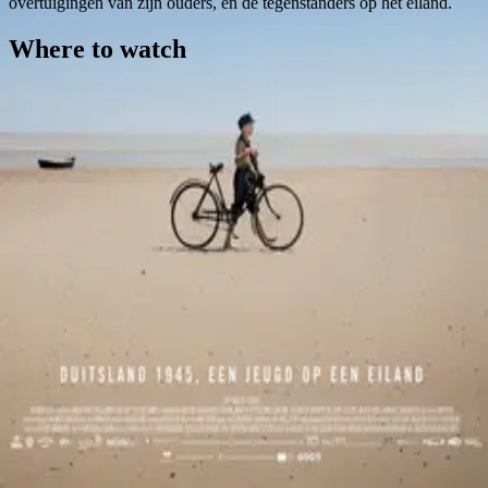
overtuigingen van zijn ouders, en de tegenstanders op het eiland.
Where to watch
Contact
Feedback
Privacy
Terms
©
2026
Byoscoop
·
a product of
Boydroid B.V.