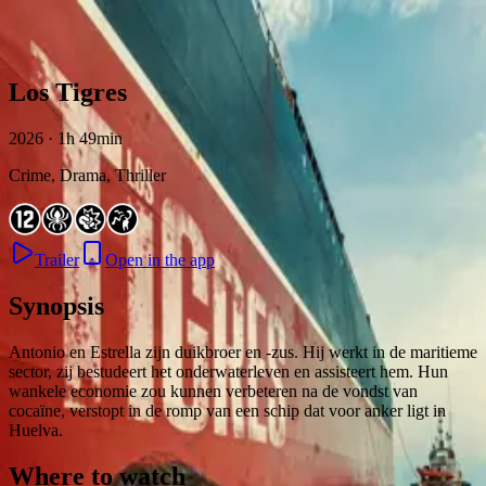
Skip to content
Los Tigres
2026 · 1h 49min
Crime, Drama, Thriller
Trailer
Open in the app
Synopsis
Antonio en Estrella zijn duikbroer en -zus. Hij werkt in de maritieme
sector, zij bestudeert het onderwaterleven en assisteert hem. Hun
wankele economie zou kunnen verbeteren na de vondst van
cocaïne, verstopt in de romp van een schip dat voor anker ligt in
Huelva.
Where to watch