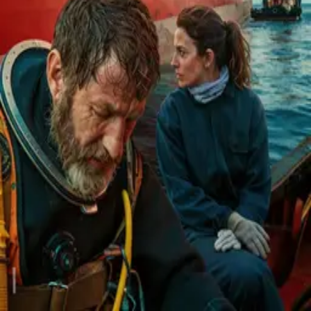
Contact
Feedback
Privacy
Terms
©
2026
Byoscoop
·
a product of
Boydroid B.V.