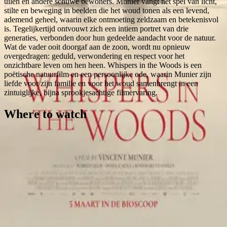
uilen en andere schuwe bewoners. Munier vangt het spel van licht,
stilte en beweging in beelden die het woud tonen als een levend,
ademend geheel, waarin elke ontmoeting zeldzaam en betekenisvol
is. Tegelijkertijd ontvouwt zich een intiem portret van drie
generaties, verbonden door hun gedeelde aandacht voor de natuur.
Wat de vader ooit doorgaf aan de zoon, wordt nu opnieuw
overgedragen: geduld, verwondering en respect voor het
onzichtbare leven om hen heen. Whispers in the Woods is een
poëtische natuurfilm en een persoonlijke ode, waarin Munier zijn
liefde voor zijn familie en voor het woud samenbrengt in een
zintuiglijke, bijna sprookjesachtige filmervaring.
Where to watch
Contact
Feedback
Privacy
Terms
©
2026
Byoscoop
·
a product of
Boydroid B.V.