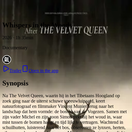
Skip to content
Whispers in the Woods
2026 · 1h 35min
Documentary
Trailer
Open in the app
Synopsis
Na The Velvet Queen, waarin hij in het Tibetaans Hoogland op
zoek ging naar de uiterst schuwe sneeuwluipaard, keert
natuurfotograaf en filmmaker Vincent Munier terug naar het
landschap dat hem vormde: de bossen van de Vogezen. Samen met
zijn vader Michel en zijn zoon Simon trekt hij het woud in, waar
mist tussen de bomen hangt en tijd lijkt te vertragen. Wachtend in
schuilhutten, luisterend naar het bos, observeren ze lynxen, herten,