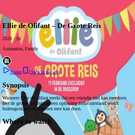
Skip to content
Ellie de Olifant – De Grote Reis
2026 · 1h
Animation, Family
Trailer
Open in the app
Synopsis
Wanneer Ellie de olifant merkt dat een vriendje niet kan meedoen
met de groep, bedenkt ze een oplossing zodat niemand wordt
buitengesloten en iedereen mee kan doen.
Where to watch
Contact
Feedback
Privacy
Terms