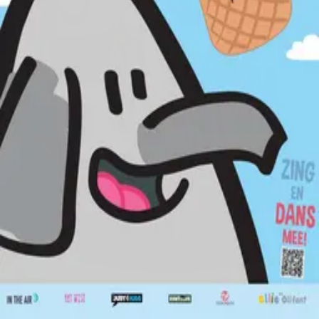
©
2026
Byoscoop
·
a product of
Boydroid B.V.