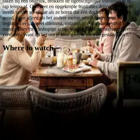
raken bij een ongeluk, brokkelt de ogenschijnlijke vriendschap in
rap tempo af. Oud zeer en opgekropte frustraties drijven de ouders
steeds verder uit elkaar als ze horen dat één dochter kan worden
gered, maar alleen als het andere meisje wordt opgegeven. Wat
begint als een moreel dilemma, ontaardt in een absurde strijd vol
manipulaties en wanhopige acties waarbij de fatsoensgrenzen verder
vervagen. Want als het om je kind gaat, is alles toegestaan. Toch?
Where to watch
Contact
Feedback
Privacy
Terms
©
2026
Byoscoop
·
a product of
Boydroid B.V.