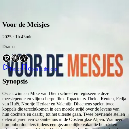
Skip to content
Voor de Meisjes
2025 · 1h 43min
Drama
Trailer
Open in the app
Synopsis
Oscar-winnaar Mike van Diem schreef en regisseerde deze
meeslepende en vlijmscherpe film. Topacteurs Thekla Reuten, Fedja
van Huêt, Noortje Herlaar en Valentijn Dhaenens spelen twee
koppels die terechtkomen in een morele strijd over de levens van
hun dochters en daarbij tot het uiterste gaan. Twee bevriende stellen
delen al jaren een vakantiehuis in de Oostenrijkse Alpen. Wanneer
hun puberdochters tijdens een gezamenlijke vakantie betrokken