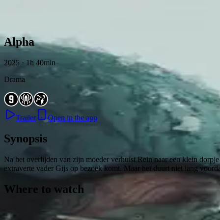
Skip to content
Alpha
2025 · 1h 40min
Drama
Trailer
Open in the app
Synopsis
Na het overlijden van zijn moeder verhuist Rein naar een klein dorpje 
extraverte vader Gijs op bezoek komt. Maar het duurt niet lang voord
Where to watch
Contact
Feedback
Privacy
Terms