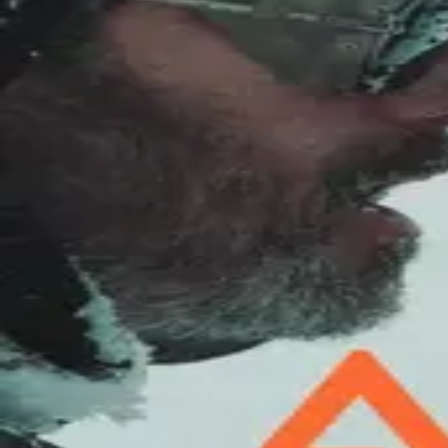
©
2026
Byoscoop
·
a product of
Boydroid B.V.