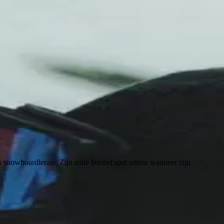
 snowboardleraar. Zijn stille bubbel spat uiteen wanneer zijn