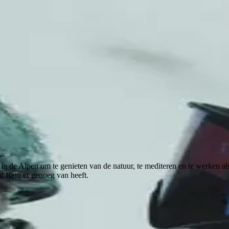
in de Alpen om te genieten van de natuur, te mediteren en te werken als
at Rein er genoeg van heeft.