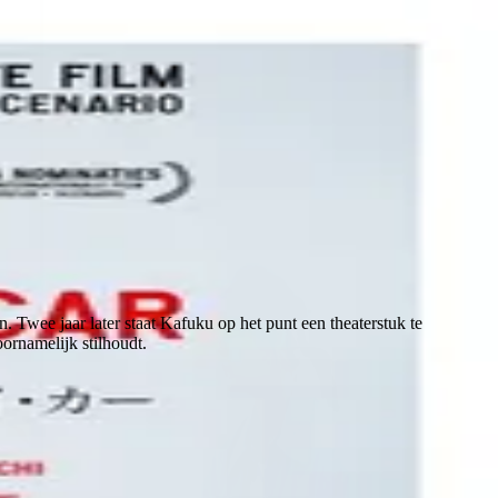
 Twee jaar later staat Kafuku op het punt een theaterstuk te
ornamelijk stilhoudt.