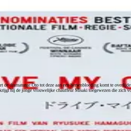
 de dramaturge Oto tot deze aan een hersenbloeding komt te overlijden.
 krijgt hij de jonge vrouwelijke chauffeur Misaki toegewezen die zich vo