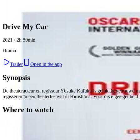
Skip to content
Drive My Car
2021 · 2h 59min
Drama
Trailer
Open in the app
Synopsis
De theateracteur en regisseur Yûsuke Kafuku is gelukkig getrouwd met
regisseren in een theaterfestival in Hiroshima. Voor deze gelegenheid
Where to watch
Contact
Feedback
Privacy
Terms
©
2026
Byoscoop
·
a product of
Boydroid B.V.