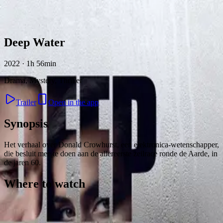
Skip to content
Deep Water
2022 · 1h 56min
Drama, Mystery, Thriller
Trailer
Open in the app
Synopsis
Het verhaal over Donald Crowhurst, een elektronica-wetenschapper,
die besluit mee te doen aan de allereerste zeilrace ronde de Aarde, in
de jaren 60.
Where to watch
Contact
Feedback
Privacy
Terms
©
2026
Byoscoop
·
a product of
Boydroid B.V.