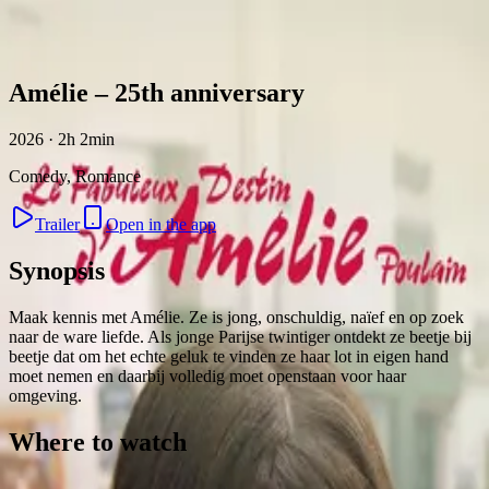
Skip to content
Amélie – 25th anniversary
2026 · 2h 2min
Comedy, Romance
Trailer
Open in the app
Synopsis
Maak kennis met Amélie. Ze is jong, onschuldig, naïef en op zoek
naar de ware liefde. Als jonge Parijse twintiger ontdekt ze beetje bij
beetje dat om het echte geluk te vinden ze haar lot in eigen hand
moet nemen en daarbij volledig moet openstaan voor haar
omgeving.
Where to watch
Contact
Feedback
Privacy
Terms