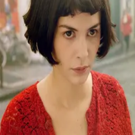
©
2026
Byoscoop
·
a product of
Boydroid B.V.