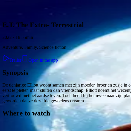
Skip to content
E.T. The Extra- Terrestrial
2022 · 1h 55min
Adventure, Family, Science fiction
Trailer
Open in the app
Synopsis
De tienjarige Elliott woont samen met zijn moeder, broer en zusje in 
eerst te pletter, maar sluiten dan vriendschap. Elliott noemt het wezen
vertrouwd met het aardse leven. Toch heeft hij heimwee naar zijn plan
geworden dat ze dezelfde gevoelens ervaren.
Where to watch
Contact
Feedback
Privacy
Terms