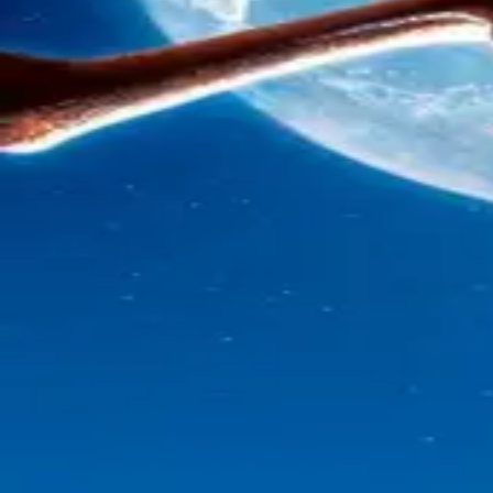
©
2026
Byoscoop
·
a product of
Boydroid B.V.