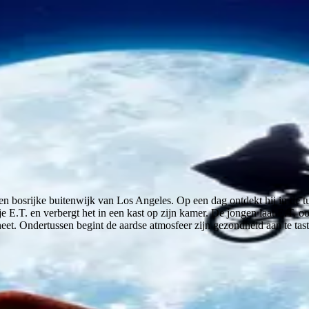
een bosrijke buitenwijk van Los Angeles. Op een dag ontdekt hij in de tu
tje E.T. en verbergt het in een kast op zijn kamer. De jongen laat E.T. o
eet. Ondertussen begint de aardse atmosfeer zijn gezondheid aan te tast