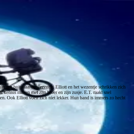
in een buitenaards wezentje. Elliott en het wezentje schrikken zich
ok kennis maken met zijn broer en zijn zusje. E.T. raakt snel
en. Ook Elliott voelt zich niet lekker. Hun band is immers zo hecht