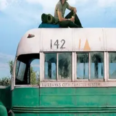
©
2026
Byoscoop
·
a product of
Boydroid B.V.