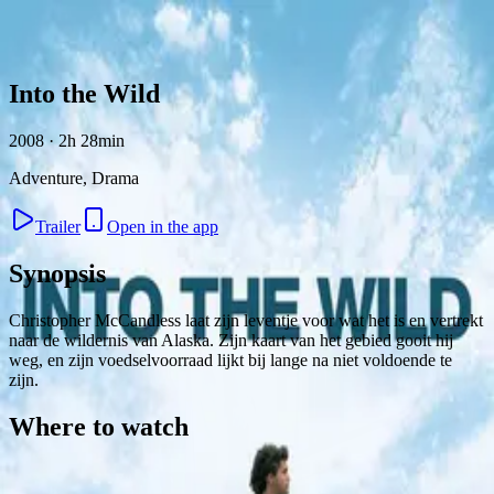
Skip to content
Into the Wild
2008 · 2h 28min
Adventure, Drama
Trailer
Open in the app
Synopsis
Christopher McCandless laat zijn leventje voor wat het is en vertrekt
naar de wildernis van Alaska. Zijn kaart van het gebied gooit hij
weg, en zijn voedselvoorraad lijkt bij lange na niet voldoende te
zijn.
Where to watch
Contact
Feedback
Privacy
Terms