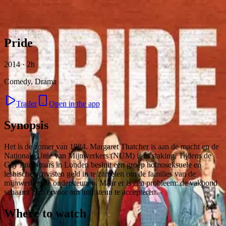
Skip to content
Pride
2014 · 2h
Comedy, Drama
Trailer
Open in the app
Synopsis
Het is de zomer van 1984. Margaret Thatcher is aan de macht en de
Nationale Unie van Mijnwerkers (NUM) is in staking. Tijdens de
Gay Pride-mars in Londen besluit een groep homoseksuele en
lesbische activisten geld in te zamelen om de families van de
mijnwerkers te ondersteunen. Maar er is één probleem: de vakbond
schaamt zich ervoor om hun steun te accepteren.
Where to watch