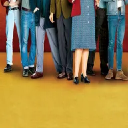
Contact
Feedback
Privacy
Terms
©
2026
Byoscoop
·
a product of
Boydroid B.V.