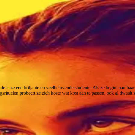
iende is ze een briljante en veelbelovende studente. Als ze begint aan haa
gsrituelen probeert ze zich koste wat kost aan te passen, ook al dwaalt