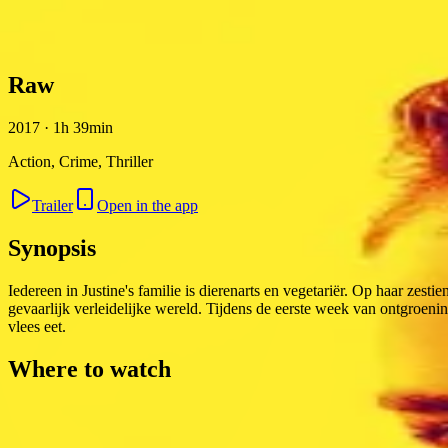
Skip to content
Raw
2017 · 1h 39min
Action, Crime, Thriller
Trailer
Open in the app
Synopsis
Iedereen in Justine's familie is dierenarts en vegetariër. Op haar zest
gevaarlijk verleidelijke wereld. Tijdens de eerste week van ontgroenin
vlees eet.
Where to watch
Contact
Feedback
Privacy
Terms
©
2026
Byoscoop
·
a product of
Boydroid B.V.