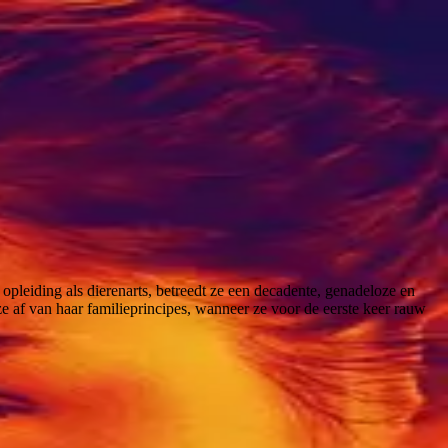
r opleiding als dierenarts, betreedt ze een decadente, genadeloze en
 ze af van haar familieprincipes, wanneer ze voor de eerste keer rauw