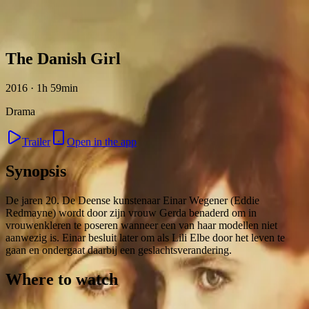
Skip to content
The Danish Girl
2016 · 1h 59min
Drama
Trailer
Open in the app
Synopsis
De jaren 20. De Deense kunstenaar Einar Wegener (Eddie
Redmayne) wordt door zijn vrouw Gerda benaderd om in
vrouwenkleren te poseren wanneer een van haar modellen niet
aanwezig is. Einar besluit later om als Lili Elbe door het leven te
gaan en ondergaat daarbij een geslachtsverandering.
Where to watch
Contact
Feedback
Privacy
Terms