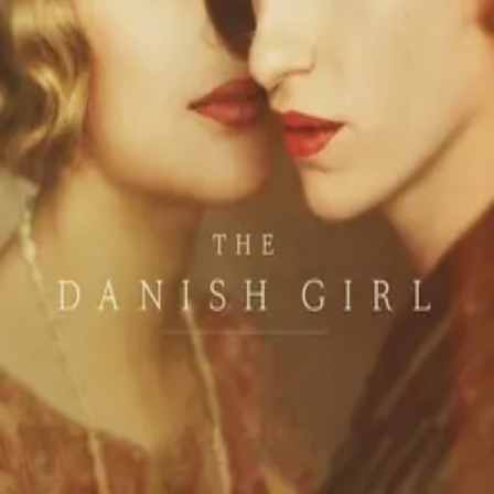
©
2026
Byoscoop
·
a product of
Boydroid B.V.