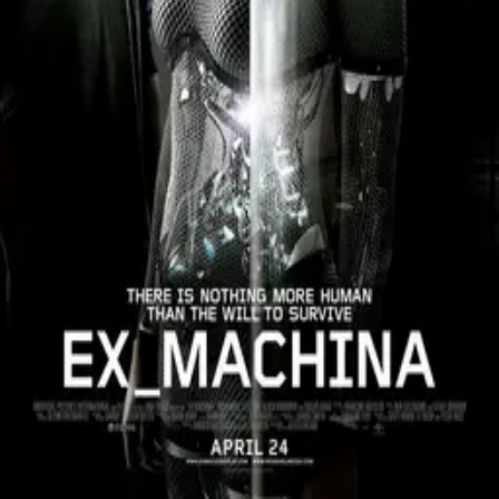
©
2026
Byoscoop
·
a product of
Boydroid B.V.