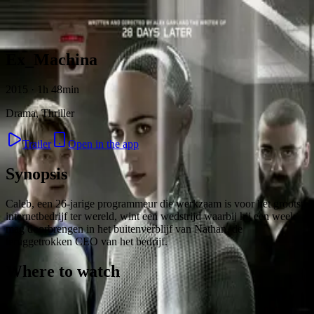
Skip to content
Ex_Machina
2015 · 1h 48min
Drama, Thriller
Trailer
Open in the app
Synopsis
Caleb, een 26-jarige programmeur die werkzaam is voor het grootste
internetbedrijf ter wereld, wint een wedstrijd waarbij hij een week
mag doorbrengen in het buitenverblijf van Nathan, de
teruggetrokken CEO van het bedrijf.
Where to watch
Contact
Feedback
Privacy
Terms