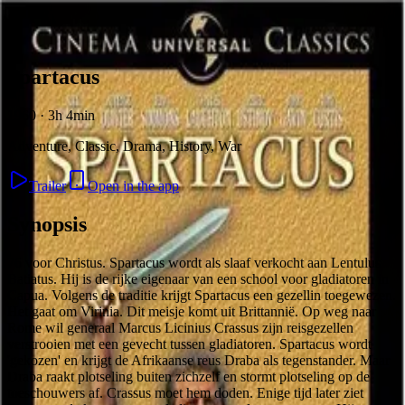
Skip to content
Spartacus
1960 · 3h 4min
Adventure, Classic, Drama, History, War
Trailer
Open in the app
Synopsis
76 voor Christus. Spartacus wordt als slaaf verkocht aan Lentulus
Batiatus. Hij is de rijke eigenaar van een school voor gladiatoren in
Capua. Volgens de traditie krijgt Spartacus een gezellin toegewezen.
Het gaat om Virinia. Dit meisje komt uit Brittannië. Op weg naar
Rome wil generaal Marcus Licinius Crassus zijn reisgezellen
verstrooien met een gevecht tussen gladiatoren. Spartacus wordt
'gekozen' en krijgt de Afrikaanse reus Draba als tegenstander. Maar
Draba raakt plotseling buiten zichzelf en stormt plotseling op de
toeschouwers af. Crassus moet hem doden. Enige tijd later ziet