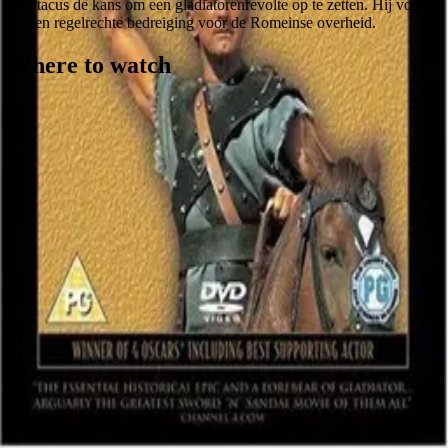
Spartacus de kans om een gladiatorenrevolte op te zetten. Hij vormt
nu een regelrechte bedreiging voor de Romeinse overheid.
Where to watch
Contact
Feedback
Privacy
Terms
©
2026
Byoscoop
·
a product of
Boydroid B.V.