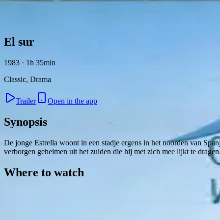
Skip to content
El sur
1983 · 1h 35min
Classic, Drama
Trailer
Open in the app
Synopsis
De jonge Estrella woont in een stadje ergens in het noorden van Span
verborgen geheimen uit het zuiden die hij met zich mee lijkt te dragen
Where to watch
Contact
Feedback
Privacy
Terms
©
2026
Byoscoop
·
a product of
Boydroid B.V.