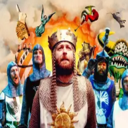
Contact
Feedback
Privacy
Terms
©
2026
Byoscoop
·
a product of
Boydroid B.V.