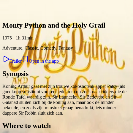
Skip to content
Monty Python and the Holy Grail
1975 · 1h 31min
Adventure, Classic, Comedy, Fantasy
Trailer
Open in the app
Synopsis
Koning Arthur gaat met zijn trouwe kokosnotenklapper Patsy (als
goedkoop substituut voor een edel ros) op zoek naar ridders die de
Ronde Tafel waardig zijn. Sir Launcelot, Sir Bedevere en Sir
Galahad sluiten zich bij de koning aan, maar ook de minder
bekende, en zoals zijn minstreel graag benadrukt, iets minder
dappere Sir Robin sluit zich aan.
Where to watch