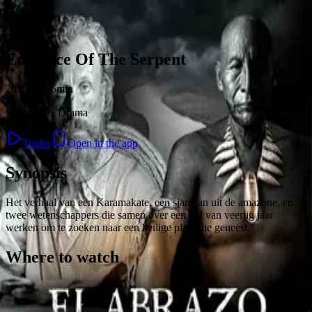
Skip to content
Embrace Of The Serpent
2015 · 2h 5min
Adventure, Drama
Trailer
Open in the app
Synopsis
Het verhaal van een Karamakate, een sjamaan uit de amazone, en
twee wetenschappers die samen over een tijd van veertig jaar
werken om te zoeken naar een heilige plant die geneest.
Where to watch
Contact
Feedback
Privacy
Terms
©
2026
Byoscoop
·
a product of
Boydroid B.V.