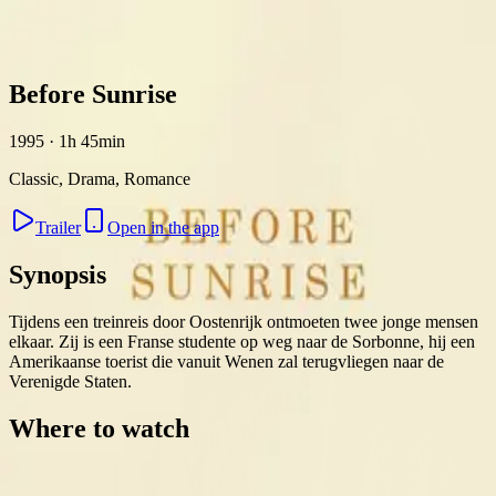
Skip to content
Before Sunrise
1995 · 1h 45min
Classic, Drama, Romance
Trailer
Open in the app
Synopsis
Tijdens een treinreis door Oostenrijk ontmoeten twee jonge mensen
elkaar. Zij is een Franse studente op weg naar de Sorbonne, hij een
Amerikaanse toerist die vanuit Wenen zal terugvliegen naar de
Verenigde Staten.
Where to watch
Contact
Feedback
Privacy
Terms