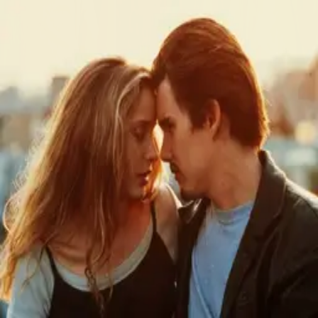
©
2026
Byoscoop
·
a product of
Boydroid B.V.