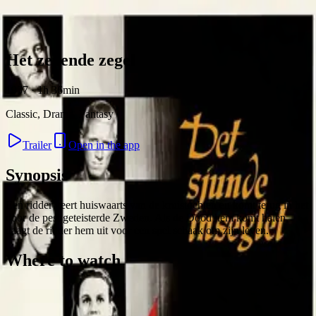
Skip to content
Het zevende zegel
1957 · 1h 36min
Classic, Drama, Fantasy
Trailer
Open in the app
Synopsis
Een ridder keert huiswaarts van de kruistochten en komt terug in het
door de pest geteisterde Zweden. Als de Dood hem komt halen,
daagt de ridder hem uit voor een spel schaak om zijn leven.
Where to watch
Contact
Feedback
Privacy
Terms
©
2026
Byoscoop
·
a product of
Boydroid B.V.