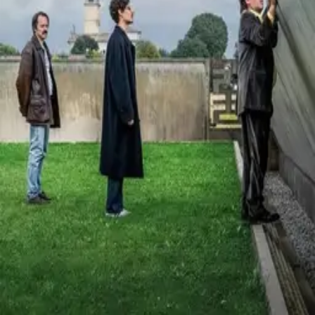
©
2026
Byoscoop
·
a product of
Boydroid B.V.