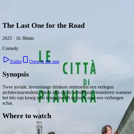
Skip to content
The Last One for the Road
2025 · 1h 38min
Comedy
Trailer
Open in the app
Synopsis
Twee joviale, levenslange drinkers ontmoeten een verlegen
architectuurstudent, wiens kijk op de wereld zal veranderen wanneer
het trio van kroeg naar kroeg zwerft op zoek naar een verborgen
schat.
Where to watch
Contact
Feedback
Privacy
Terms