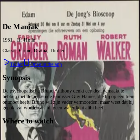
Skip to content
De Maniak
1951 · 1h 41min
Classic, Crime, Drama, Thriller
Trailer
Open in the app
Synopsis
De psychopatische Bruno Anthony denkt een deal gemaakt te
hebben met de beroemde tennisser Guy Haines, die hij op een trein
ontmoet heeft. Bruno wil zijn vader vermoorden, maar weet dat hij
gepakt zal worden als hij geen waterdicht alibi heeft.
Where to watch
Contact
Feedback
Privacy
Terms