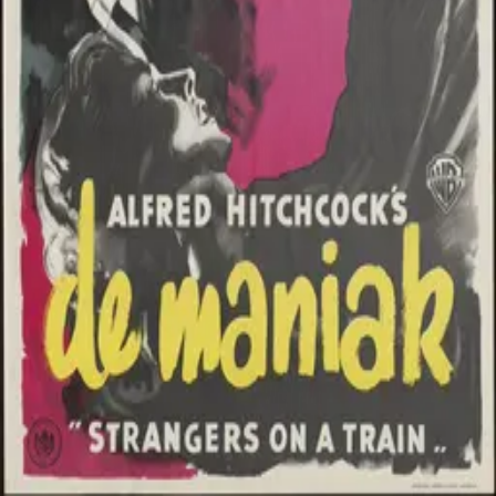
©
2026
Byoscoop
·
a product of
Boydroid B.V.