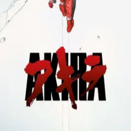
Contact
Feedback
Privacy
Terms
©
2026
Byoscoop
·
a product of
Boydroid B.V.