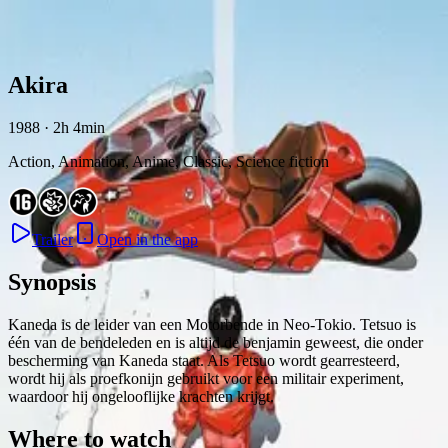
Skip to content
Akira
1988 · 2h 4min
Action, Animation, Anime, Classic, Science fiction
Trailer
Open in the app
Synopsis
Kaneda is de leider van een Motorbende in Neo-Tokio. Tetsuo is
één van de bendeleden en is altijd de benjamin geweest, die onder
bescherming van Kaneda staat. Als Tetsuo wordt gearresteerd,
wordt hij als proefkonijn gebruikt voor een militair experiment,
waardoor hij ongelooflijke krachten krijgt.
Where to watch