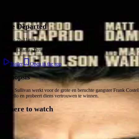
Skip to content
The Departed
2006 · 2h 31min
Crime, Drama, Thriller
Trailer
Open in the app
Synopsis
Colin Sullivan werkt voor de grote en beruchte gangster Frank Costello
Costello en probeert diens vertrouwen te winnen.
Where to watch
Contact
Feedback
Privacy
Terms
©
2026
Byoscoop
·
a product of
Boydroid B.V.