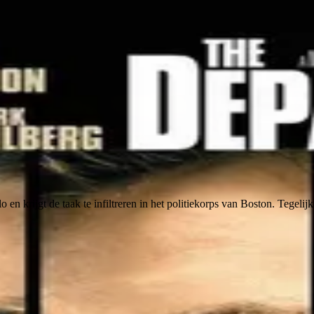
 en krijgt de taak te infiltreren in het politiekorps van Boston. Tegeli