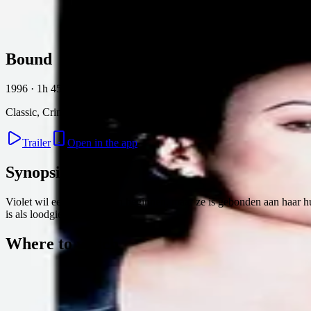
Skip to content
Bound
1996 · 1h 45min
Classic, Crime, Drama, Thriller
Trailer
Open in the app
Synopsis
Violet wil een nieuw leven beginnen, maar ze is gebonden aan haar hu
is als loodgieter.
Where to watch
Contact
Feedback
Privacy
Terms
©
2026
Byoscoop
·
a product of
Boydroid B.V.