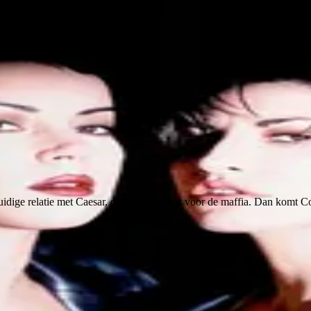
idige relatie met Caesar, die geld witwast voor de maffia. Dan komt C