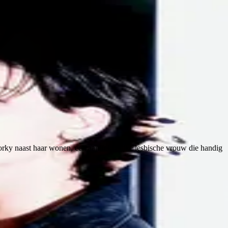
orky naast haar wonen, een aantrekkelijke lesbische vrouw die handig