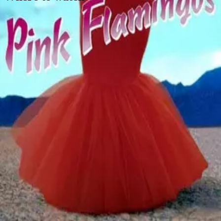
Contact
Feedback
Privacy
Terms
©
2026
Byoscoop
·
a product of
Boydroid B.V.