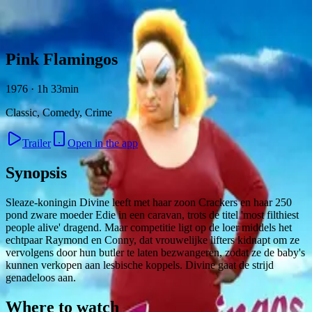
Skip to content
Pink Flamingos
1976 · 1h 33min
Classic, Comedy, Crime
Trailer
Open in the app
Synopsis
Sleaze-koningin Divine leeft met haar zoon Crackers en haar 250
pond zware moeder Edie in een caravan, trots de titel 'most filthiest
people alive' dragend. Maar competitie ligt op de loer middels het
echtpaar Raymond en Conny, dat vrouwelijke lifters kidnapt om ze
vervolgens door hun butler te laten bezwangeren, zodat ze de baby's
kunnen verkopen aan lesbische koppels. Divine gaat de strijd
genadeloos aan.
Where to watch